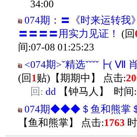
34:00
074期：〓《时来运转我
〓〓〓〓用实力见证！
(回
间:07-08 01:25:23
<074期>ˇ精选ˇˇˇˇ┣( 
(回
1
贴)
【
期期中
】
点击:
20
回:
dd
【
钟马人
】
时间:0
074期◆◆◆＄鱼和熊
【
鱼和熊掌
】
点击:
1763
时