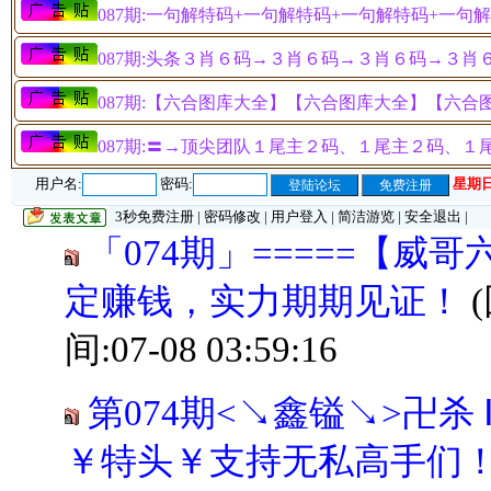
087期:一句解特码+一句解特码+一句解特码+一句
087期:头条３肖６码→３肖６码→３肖６码→３
087期:【六合图库大全】【六合图库大全】【六
087期:〓→顶尖团队１尾主２码、１尾主２码、１
用户名:
密码:
星期
3秒免费注册
|
密码修改
|
用户登入
|
简洁游览
|
安全退出
|
「074期」=====【威哥
定赚钱，实力期期见证！
间:07-08 03:59:16
第074期<↘鑫镒↘>卍杀
￥特头￥支持无私高手们