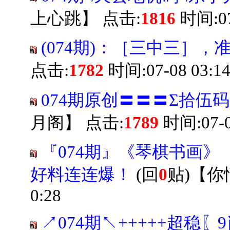
上心跳
】
点击:
1816
时间:07
(074期)：［三中三］
点击:
1782
时间:07-08 03:14
074期原创〓〓〓Σ拾伍
月阁
】
点击:
1789
时间:07-0
『074期』《琴棋书画
好料连连爆！
(回
0
贴)
【
你
0:28
↗074期↖+++++超稳〖