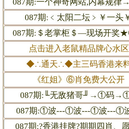
087期:一个神奇网站,内幕规
087期:﹤太阳二坛﹥￥一
087期:＄老掌柜＄—现场开奖
点击进入老鼠精品牌心水区
◆∴通天∴◆主三码香港来
《红姐》⑥肖免费大公开
087期:╙无敌猪哥╜→①码
087期:①波---①波---①波-
087期:?香港挂牌?期期四肖