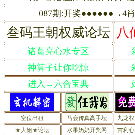
087期:开奖●●●●●●→4
叁码王朝权威论坛
八
诸葛亮心水专区
神算子让你吃惊
进入→六合宝典
空位出租
马会传真高手坛
九龙权
★大姐★论坛
水果奶奶开奖网
吉利心