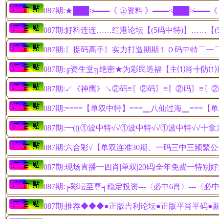
087期:★███≯═══《 ㊣资料 》═══≮███≯══
087期:好料连连……红港论坛【(5码中特)】……
087期:〖捉码高手〗实力打造期期１０码中特⌒━
087期:╔资生堂╗绝密★为彩民造福【主⑴肖╋防
087期:↙《神鹰》↘②码≡〖②码〗≡〖②码〗≡〖
087期:====【单双中特】===▁八仙过海▁===【单
087期:━(((①波中特√√①波中特√√①波中特√√十
087期:六合彩√【单双连准30期、一码三中三频
087期:现场直播━四肖|单双|20码|全年免费━特别
087期:╒彩坛至尊╕稳定投资---〈必中6肖〉---〈必中
087期:推荐◆◆◆●正版吉利论坛●正版平肖平码●