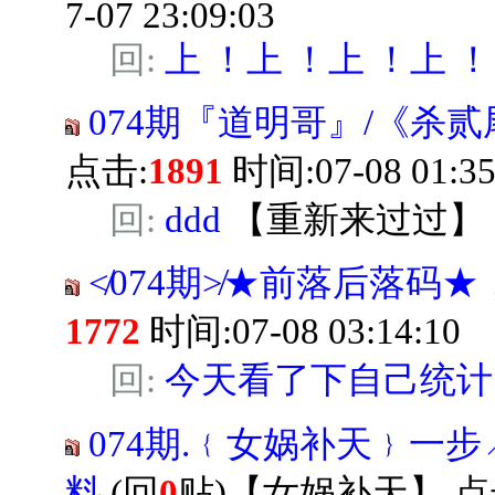
7-07 23:09:03
回:
上 ！上 ！上 ！上 ！
074期『道明哥』/《杀贰
点击:
1891
时间:07-08 01:35
回:
ddd
【
重新来过过
】
≮074期≯★前落后落码★
1772
时间:07-08 03:14:10
回:
今天看了下自己统计
074期.﹛女娲补天﹜一
料
(回
0
贴)
【
女娲补天
】
点