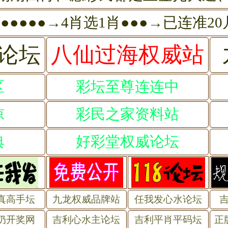
●●●●●●→4肖选1肖●●●→已连准20
论坛
八仙过海权威站
区
彩坛至尊连连中
惊
彩民之家资料站
典
好彩堂权威论坛
真高手坛
九龙权威品牌站
任我发心水论坛
奶开奖网
吉利心水主论坛
吉利平肖平码坛
正