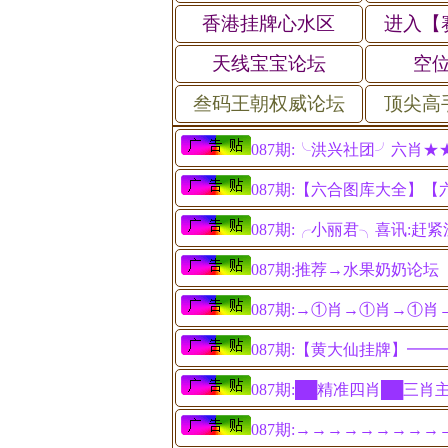
香港挂牌心水区
进入【
天线宝宝论坛
空
叁码王朝权威论坛
顶尖高
087期:╰洪兴社团╯六肖★
087期:【六合图库大全】
087期:╭小丽君╮喜讯:赶紧注册
087期:推荐→水果奶奶论
087期:→①肖→①肖→
087期:【黄大仙挂牌】━
087期:██精准四肖██三
087期:→→→→→→→→