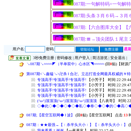
087期:一句解特码+一句
087期:头条３肖６码→３
087期:【六合图库大全】
087期:〓→顶尖团队１尾
用户名:
密码:
星
3秒免费注册
|
密码修改
|
用户登入
|
简洁游览
|
安全退出
|
↘087期↘≈≈≈≈◤（半单双中）心水区◥≈≈≈≈≈
(回
0
贴)
【
财源
第087期<↘鑫镒↘>卍杀 Ⅰ 合卍。立志打造全网最具权威的
回:
专顶高手!专顶高手!专顶高手!
【
小芳子
】
时间:22:29:4
回:
专顶高手!专顶高手!专顶高手!
【
小芳子
】
时间:22:29:4
回:
专顶高手!专顶高手!专顶高手!
【
小芳子
】
时间:22:29:4
回:
专顶高手!专顶高手!专顶高手!
【
小芳子
】
时间:22:29:5
回:
(^ω^)顶顶顶(^ω^)顶顶顶(^ω^)顶顶顶
【
八表哥
】
时间:22
回:
◇◆此◇◆◇◆◇◆◇◆私◇◆奉◇◆◇◆的◇◆高◇
087期;【星空互联网◆ Ⅰ 波】
(回
0
贴)
【
星空互联网
】
点击:
13
时
087期：★★最强→【﹛杀半头大小﹜】【﹛杀半头大小﹜】
(
回:
我来看看！谢谢
【
一夜暴富.
】
时间:22:17:49