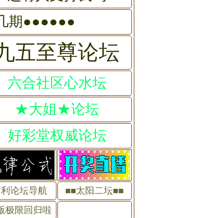
几期●●●●●●
九五至尊论坛
六合社区心水坛
★大姐★论坛
好彩堂权威论坛
吉利论坛导航
■■太阳二坛■■
版极限回归啦