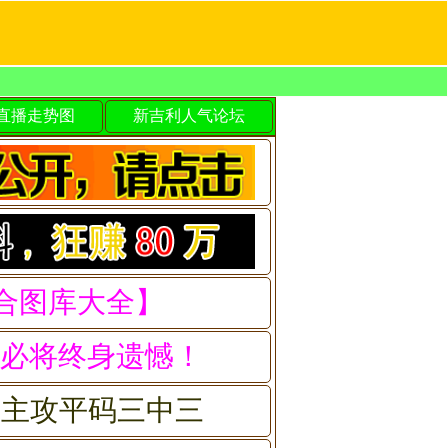
直播走势图
新吉利人气论坛
六合图库大全】
过必将终身遗憾！
→主攻平码三中三