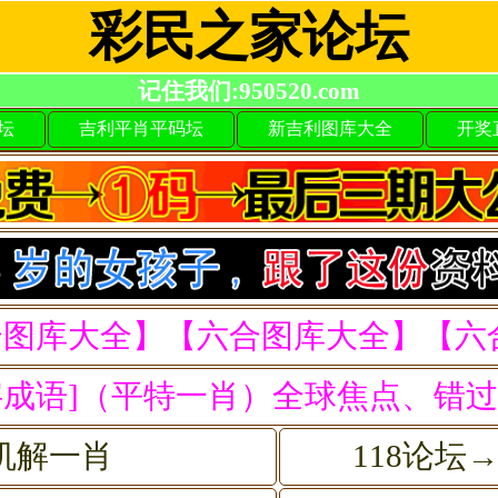
彩民之家论坛
记住我们:950520.com
坛
吉利平肖平码坛
新吉利图库大全
开奖
六合图库大全】【六合图库大全】【
机四字成语]（平特一肖）全球焦点、错
玄机解一肖
118论坛