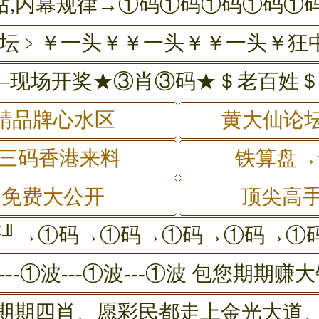
网站,内幕规律→①码①码①码①码
阳二坛﹥￥一头￥￥一头￥￥一头￥狂
＄—现场开奖★③肖③码★＄老百姓
精品牌心水区
黄大仙论
主三码香港来料
铁算盘→
肖免费大公开
顶尖高手
猪哥╜→①码→①码→①码→①码→
①波---①波---①波---①波 包您期
牌?期期四肖、愿彩民都走上金光大道