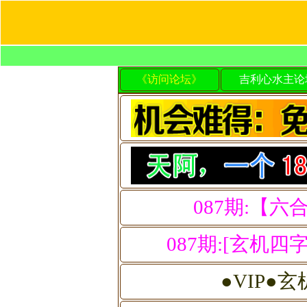
《访问论坛》
吉利心水主论
087期:【
087期:[玄
●VIP●